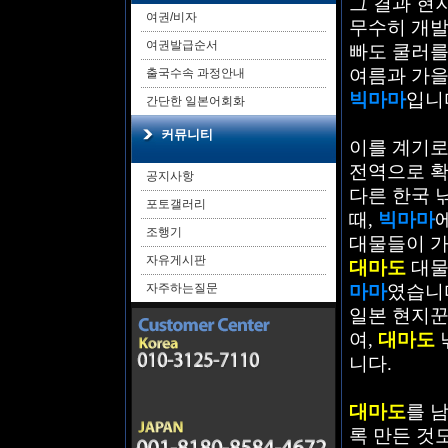
그 결과 현
여권/비자
무수히 개발
여권발급순서
빠도 쿨러를
여름과 가을
출국수속 과정안내
빅마마
입니
간단한 일본어회화
커뮤니티
이를 계기
전역으로 확
공지사항
다른 한국 
포토갤러리
때,
빅마마
조행기
대물들이 가
자유게시판
대마도
대물
마마
였습니
자주하는질문
일본 현지꾼
여,
대마도
니다.
대마도
를 
록 만든 것