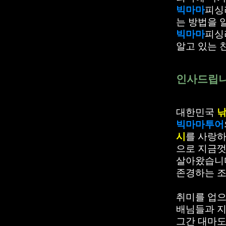
빅마마
피싱
는 방법을 
빅마마
피싱
알고 있는 
인사드립니
대한민국
빅마마투어
시
를 사랑하
으로 지금
살아왔습니
존경하는 조
취미를 업으
배님들과 지
그간 대마